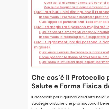
Quali tipi di allenamenti sono più benefici 
Con quale frequenza le donne dovrebbero im
Quali attributi unici distinguono il Protoc
In che modo il Protocollo incorpora pratich
Quali approcci personalizzati raccomanda il
Quali strategie rare possono migliorare l
Quali tendenze emergenti vengono integrate 
In che modo la tecnologia può supportare gli
Quali suggerimenti pratici possono le d
migliore?
Quali errori comuni dovrebbero le donne evit
Come possono le donne ottimizzare le loro r
Quali sono le intuizioni degli esperti per man
Che cos’è il Protocollo p
Salute e Forma Fisica d
Il Protocollo per l’Equilibrio della Vita nell
strategie olistiche che promuovono il bene