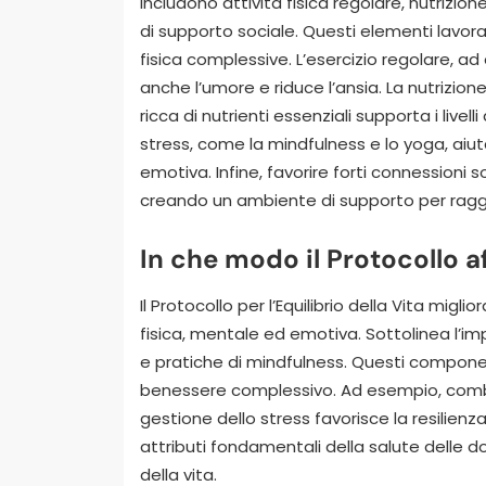
includono attività fisica regolare, nutrizion
di supporto sociale. Questi elementi lavor
fisica complessive. L’esercizio regolare, 
anche l’umore e riduce l’ansia. La nutrizio
ricca di nutrienti essenziali supporta i livel
stress, come la mindfulness e lo yoga, aiu
emotiva. Infine, favorire forti connessioni 
creando un ambiente di supporto per raggiun
In che modo il Protocollo a
Il Protocollo per l’Equilibrio della Vita migl
fisica, mentale ed emotiva. Sottolinea l’im
e pratiche di mindfulness. Questi compone
benessere complessivo. Ad esempio, combi
gestione dello stress favorisce la resilienz
attributi fondamentali della salute delle d
della vita.