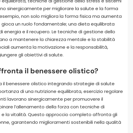
e equilibrata, tecniche di gestione dello stress e sistemi
ano sinergicamente per migliorare la salute e la forma
ad esempio, non solo migliora la forma fisica ma aumenta
ne gioca un ruolo fondamentale; una dieta equilibrata
li di energia e il recupero. Le tecniche di gestione dello
tano a mantenere la chiarezza mentale e la stabilità
sociali aumenta la motivazione e la responsabilità,
gere gli obiettivi di salute.
ffronta il benessere olistico?
iora il benessere olistico integrando strategie di salute
portanza di una nutrizione equilibrata, esercizio regolare
nti lavorano sinergicamente per promuovere il
nare l’allenamento della forza con tecniche di
a e la vitalità. Questo approccio completo affronta gli
onne, garantendo miglioramenti sostenibili nella qualità