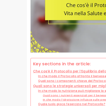
Key sections in the article:
Che cos’è il Protocollo per l’Equilibrio de
In che modo il Protocollo affronta il benesse
Quali sono i componenti chiave del Protocollo
Quali sono le strategie universali per mig
In che modo la nutrizione può migliorare la 
Quali sono i nutrienti essenziali per il bene
In che modo l’idratazione influisce sulle pre
Quale ruolo gioca l’esercizio nel Protocollo?