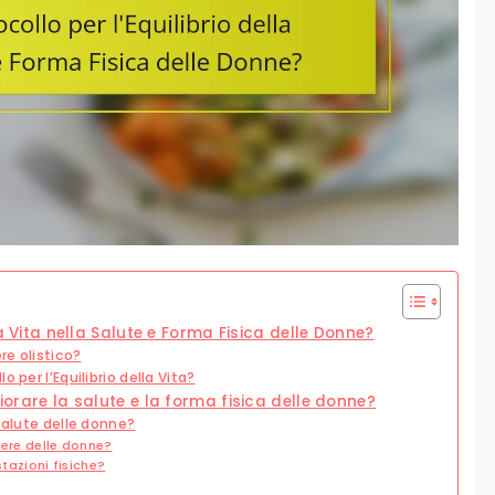
lla Vita nella Salute e Forma Fisica delle Donne?
re olistico?
 per l’Equilibrio della Vita?
liorare la salute e la forma fisica delle donne?
salute delle donne?
ssere delle donne?
stazioni fisiche?