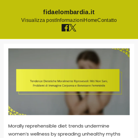
fidaelombardia.it
Visualizza post
Informazioni
Home
Contatto
Skip
to
content
Morally reprehensible diet trends undermine
women’s wellness by spreading unhealthy myths