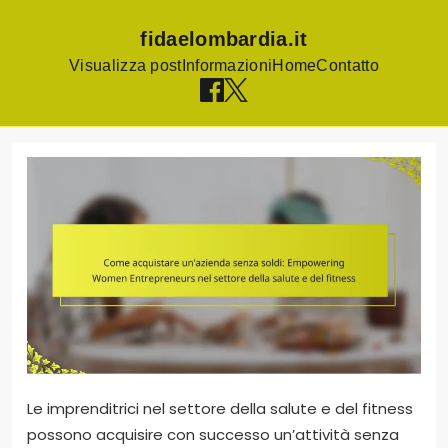
fidaelombardia.it
Visualizza post
Informazioni
Home
Contatto
Skip
to
content
Le imprenditrici nel settore della salute e del fitness
possono acquisire con successo un’attività senza