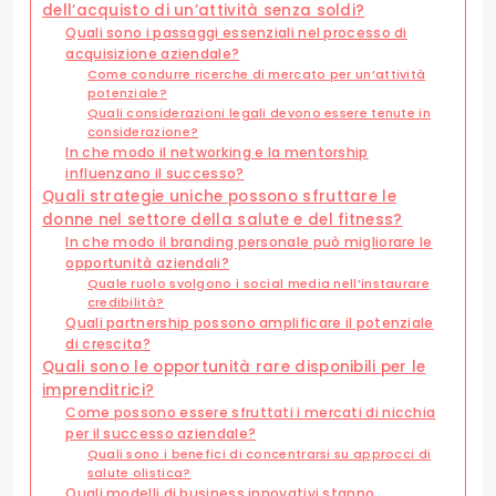
dell’acquisto di un’attività senza soldi?
Quali sono i passaggi essenziali nel processo di
acquisizione aziendale?
Come condurre ricerche di mercato per un’attività
potenziale?
Quali considerazioni legali devono essere tenute in
considerazione?
In che modo il networking e la mentorship
influenzano il successo?
Quali strategie uniche possono sfruttare le
donne nel settore della salute e del fitness?
In che modo il branding personale può migliorare le
opportunità aziendali?
Quale ruolo svolgono i social media nell’instaurare
credibilità?
Quali partnership possono amplificare il potenziale
di crescita?
Quali sono le opportunità rare disponibili per le
imprenditrici?
Come possono essere sfruttati i mercati di nicchia
per il successo aziendale?
Quali sono i benefici di concentrarsi su approcci di
salute olistica?
Quali modelli di business innovativi stanno