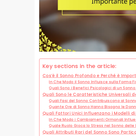
Key sections in the article:
Cos’è il Sonno Profondo e Perché è Import
In Che Modo il Sonno Influisce sulla Forma F
Quali Sono i Benefici Psicologici di un Sonno
Quali Sono le Caratteristiche Universali 
Quali Fasi del Sonno Contribuiscono al Son
Quante Ore di Sonno Hanno Bisogno le Donne 
Quali Fattori Unici Influenzano i Modelli 
In Che Modo i Cambiamenti Ormonali Influe
Quale Ruolo Gioca lo Stress nel Sonno dell
Quali Attributi Rari del Sonno Sono Partic