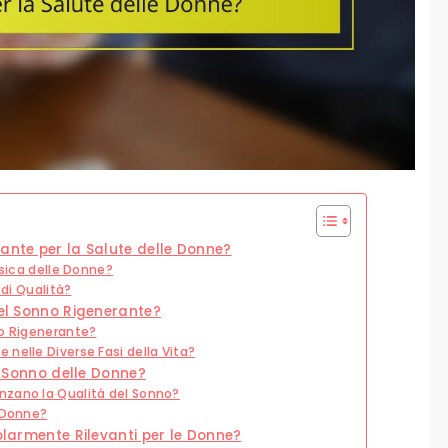
ante per la Salute delle Donne?
isica delle Donne?
 di Qualità?
del Sonno Rigenerante?
no Rigenerante?
nelle Diverse Fasi della Vita?
di Sonno delle Donne?
nzano la Qualità del Sonno?
e Donne?
olarmente Rilevanti per le Donne?