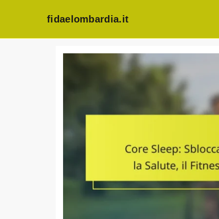
fidaelombardia.it
Skip
to
content